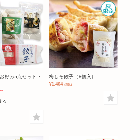
お好み5点セット・
梅しそ餃子（8個入）
¥1,404
(税込)
～
する