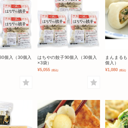
80個入（30個入
はちやの餃子90個入（30個入
まんまるも
×3袋）
個入）
¥5,055
¥1,080
(税込)
(税込)