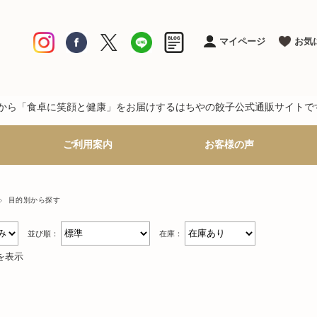
マイページ
お気
竈から「食卓に笑顔と健康」をお届けするはちやの餃子公式通販サイトで
ご利用案内
お客様の声
目的別から探す
並び順：
在庫：
件を表示