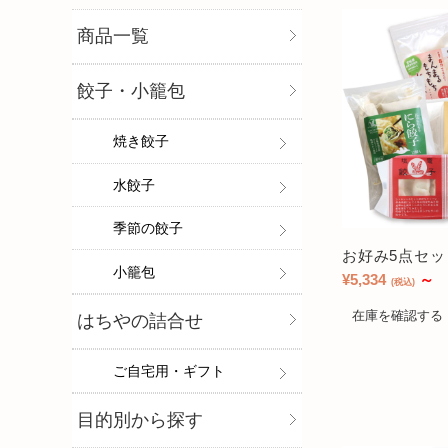
商品一覧
餃子・小籠包
焼き餃子
水餃子
季節の餃子
お好み5点セ
小籠包
¥5,334
～
(税込)
在庫を確認する
はちやの詰合せ
ご自宅用・ギフト
目的別から探す