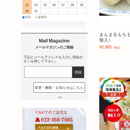
23
24
25
26
27
28
29
30
31
■
■
今日
定休日
まんまるもちも
個入）
¥2,981
(税込)
下記にメールアドレスを入力し登録ボ
タンを押して下さい。
変更・解除・お知らせはこちら