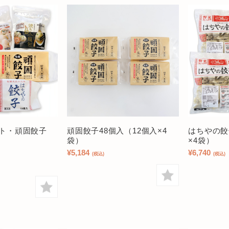
ット・頑固餃子
頑固餃子48個入（12個入×4
はちやの餃
袋）
×4袋）
¥5,184
¥6,740
(税込)
(税込)