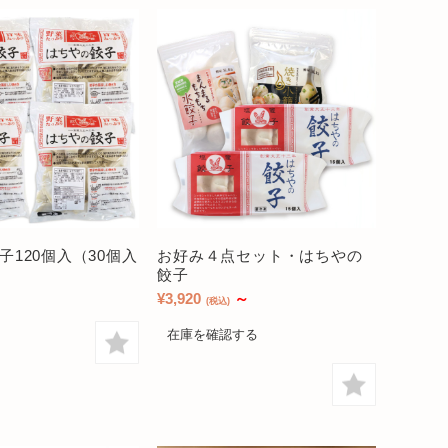
子120個入（30個入
お好み４点セット・はちやの
餃子
¥3,920
～
(税込)
在庫を確認する