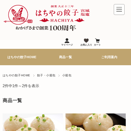
マイページ
お気に入り
カート
はちやの餃子HOME
商品一覧
ご利用案内
はちやの餃子HOME
餃子・小籠包
小籠包
2件中1件～2件を表示
商品一覧