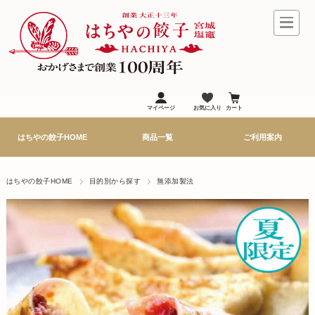
マイページ
お気に入り
カート
はちやの餃子HOME
商品一覧
ご利用案内
はちやの餃子HOME
目的別から探す
無添加製法