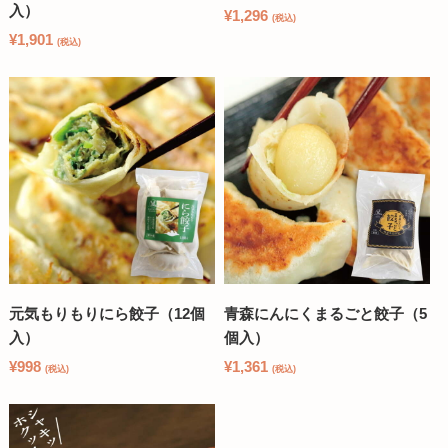
入）
¥1,296
(税込)
¥1,901
(税込)
元気もりもりにら餃子（12個
青森にんにくまるごと餃子（5
入）
個入）
¥998
¥1,361
(税込)
(税込)