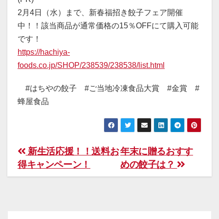
2月4日（水）まで、新春福招き餃子フェア開催
中！！該当商品が通常価格の15％OFFにて購入可能
です！
https://hachiya-
foods.co.jp/SHOP/238539/238538/list.html
#はちやの餃子 #ご当地冷凍食品大賞 #金賞 #
蜂屋食品
投
新生活応援！！送料お
年末に贈るおすす
稿
得キャンペーン！
めの餃子は？
ナ
ビ
ゲ
ー
シ
ョ
ン