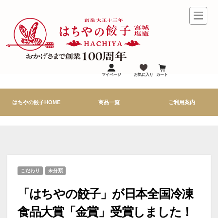
コ
ン
テ
ン
ツ
へ
ス
キ
ッ
プ
マイページ
お気に入り
カート
はちやの餃子HOME
商品一覧
ご利用案内
こだわり
未分類
「はちやの餃子」が日本全国冷凍
食品大賞「金賞」受賞しました！