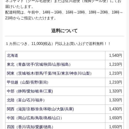
ネコヤマト（クール宅急便）または佐川急便（飛脚クール便）にてお
届けいたします。
配達時間は、午前中、14時～16時、16時～18時、18時～20時、19時～
21時からご指定いただけます。
送料について
１カ所につき、11,000(税込）円以上お買い上げで送料無料！！
北海道
1,540円
東北（青森/岩手/宮城/秋田/山形/福島）
1,210円
関東（茨城/栃木/群馬/千葉/埼玉/東京/神奈川/山梨）
1,210円
甲信越（山梨/長野/新潟）
1,210円
中部（静岡/愛知/岐阜/三重)
1,320円
北陸（富山/石川/福井）
1,320円
関西（滋賀/京都/奈良/和歌山/大阪/兵庫)
1,430円
中国（岡山/広島/鳥取/島根/山口）
1,650円
四国（香川/高知/愛媛/徳島）
1,650円