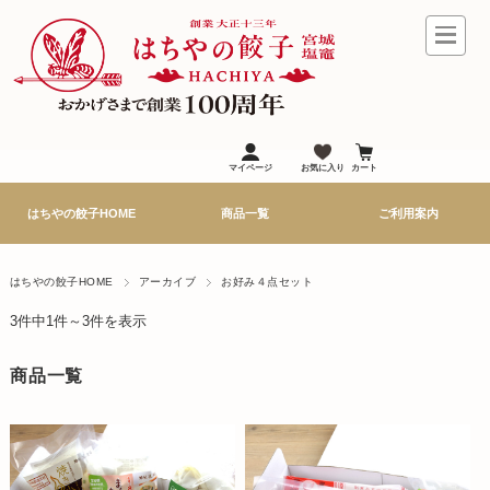
マイページ
お気に入り
カート
はちやの餃子HOME
商品一覧
ご利用案内
はちやの餃子HOME
アーカイブ
お好み４点セット
3件中1件～3件を表示
商品一覧